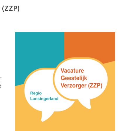
 (ZZP)
r
d