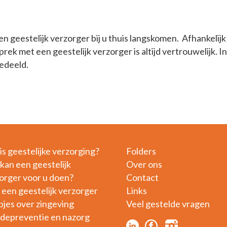
 geestelijk verzorger bij u thuis langskomen. Afhankelijk
k met een geestelijk verzorger is altijd vertrouwelijk. 
edeeld.
is geestelijke verzorging?
Folders
kan een geestelijk
Over ons
orger voor u doen?
Contact
 een geestelijk verzorger
Links
pjes over zingeving
Veel gestelde vragen
idepreventie en nazorg