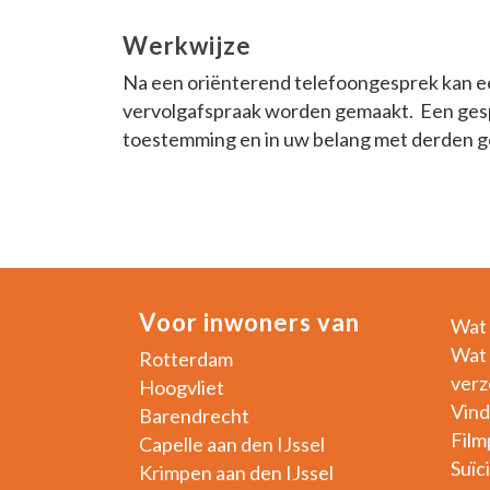
Werkwijze
Na een oriënterend telefoongesprek kan een
vervolgafspraak worden gemaakt. Een gespre
toestemming en in uw belang met derden g
Voor inwoners van
Wat 
Wat 
Rotterdam
verz
Hoogvliet
Vind
Barendrecht
Film
Capelle aan den IJssel
Suïc
Krimpen aan den IJssel