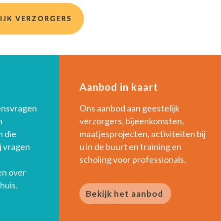
IJK VERZORGERS
Aanbod in kaart
ensvragen
Ons aanbod aan geestelijk
n
verzorgers, bijeenkomsten,
 die
maatjesprojecten, activiteiten bij
j vragen
u in de buurt en training en
scholing voor professionals.
en over
huis.
Bekijk het aanbod