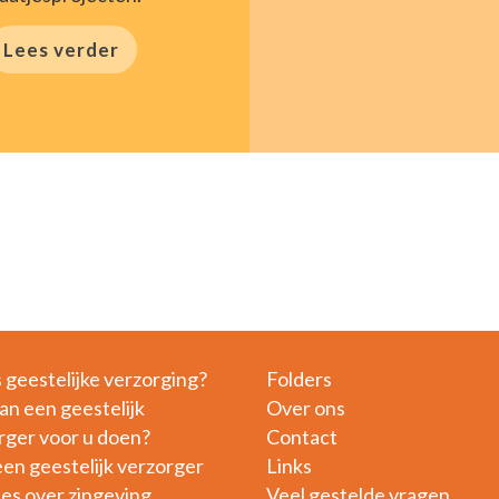
Lees verder
s geestelijke verzorging?
Folders
an een geestelijk
Over ons
rger voor u doen?
Contact
een geestelijk verzorger
Links
jes over zingeving
Veel gestelde vragen