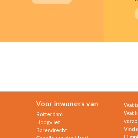
Voor inwoners van
Wat i
Wat k
Rotterdam
verzo
Hoogvliet
Vind 
Barendrecht
Filmp