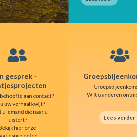
In gesprek -
Groepsbijeenk
tjesprojecten
Groepsbijeenkom
Wilt u anderen ont
 behoefte aan contact?
 u uw verhaal kwijt?
 u iemand die naar u
Lees verder
luistert?
Bekijk hier onze
aatjesprojecten.